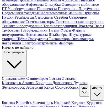
Мульчеры, фрезы и измельчители
Мусоровозы
Навесное
оборудование
Нефтевозы
Опалубка
Освещение мобильное
ППУ - оборудование
Панелевозы
Погрузчики
Подъёмники
Подъёмники фасадные
Поливомоечные машины
Прицепы
Пушки
Ресайклеры
Самосвалы
Сваебои
Сварочное
оборудование
Спецэкскаваторы
Телескопические погрузчики
Техника и оборудование
Топливозаправщики
Трактора
Тралы
Трубовозы
Трубоукладчики
Тягачи
Фрезы
Фуры и
полуприцепы
Цементовозы
Штабелёры
Штукатурные
станции
Щётка
Эвакуаторы
Экскаваторы
Экскаваторы-
погрузчики
Электроинструменты
Ямобуры
Ничего не найдено
Все грейдеры
С рыхлителем
С нивелиром
1 отвал
2 отвала
Красноярск
Ачинск
Бородино
Дивногорск
Дудинка
Железногорск
Заозерный
Канск
Сосновоборск
еще
другие
Боготол
Енисейск
Зеленогорск
Иланский
Кодинск
Курагино
Лесосибирск
Минусинск
Назарово
Норильск
Шарыпово