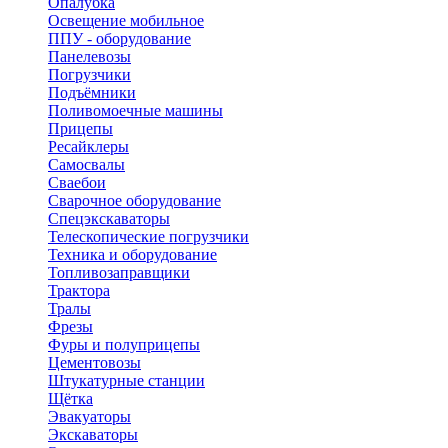
Опалубка
Освещение мобильное
ППУ - оборудование
Панелевозы
Погрузчики
Подъёмники
Поливомоечные машины
Прицепы
Ресайклеры
Самосвалы
Сваебои
Сварочное оборудование
Спецэкскаваторы
Телескопические погрузчики
Техника и оборудование
Топливозаправщики
Трактора
Тралы
Фрезы
Фуры и полуприцепы
Цементовозы
Штукатурные станции
Щётка
Эвакуаторы
Экскаваторы