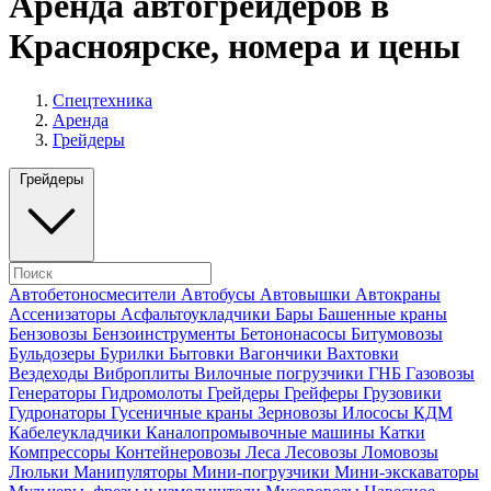
Аренда автогрейдеров в
Красноярске, номера и цены
Спецтехника
Аренда
Грейдеры
Грейдеры
Автобетоносмесители
Автобусы
Автовышки
Автокраны
Ассенизаторы
Асфальтоукладчики
Бары
Башенные краны
Бензовозы
Бензоинструменты
Бетононасосы
Битумовозы
Бульдозеры
Бурилки
Бытовки
Вагончики
Вахтовки
Вездеходы
Виброплиты
Вилочные погрузчики
ГНБ
Газовозы
Генераторы
Гидромолоты
Грейдеры
Грейферы
Грузовики
Гудронаторы
Гусеничные краны
Зерновозы
Илососы
КДМ
Кабелеукладчики
Каналопромывочные машины
Катки
Компрессоры
Контейнеровозы
Леса
Лесовозы
Ломовозы
Люльки
Манипуляторы
Мини-погрузчики
Мини-экскаваторы