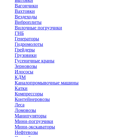
Бытовки
Вагончики
Вахтовки
Вездеходы
Виброплиты
Вилочные погрузчики
ГНБ
Генераторы
Гидромолоты
Грейдеры
Грузовики
Гусеничные краны
Зерновозы
Илососы
КДМ
Каналопромывочные машины
Катки
Компрессоры
Контейнеровозы
Леса
Ломовозы
Манипуляторы
Мини-погрузчики
Мини-экскаваторы
Нефтевозы