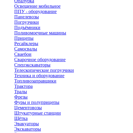
Опалубка
Освещение мобильное
ППУ - оборудование
Панелевозы
Погрузчики
Подъёмники
Поливомоечные машины
Прицепы
Ресайклеры
Самосвалы
Сваебои
Сварочное оборудование
Спецэкскаваторы
Телескопические погрузчики
Техника и оборудование
Топливозаправщики
Трактора
Тралы
Фрезы
Фуры и полуприцепы
Цементовозы
Штукатурные станции
Щётка
Эвакуаторы
Экскаваторы