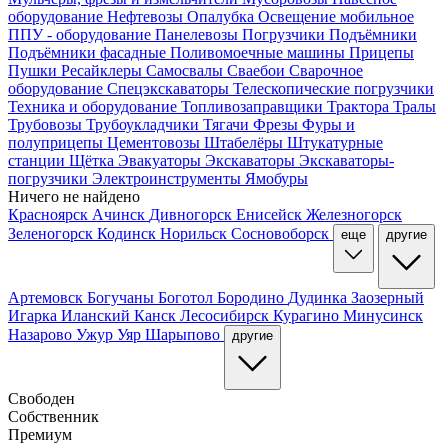
оборудование
Нефтевозы
Опалубка
Освещение мобильное
ППУ - оборудование
Панелевозы
Погрузчики
Подъёмники
Подъёмники фасадные
Поливомоечные машины
Прицепы
Пушки
Ресайклеры
Самосвалы
Сваебои
Сварочное
оборудование
Спецэкскаваторы
Телескопические погрузчики
Техника и оборудование
Топливозаправщики
Трактора
Тралы
Трубовозы
Трубоукладчики
Тягачи
Фрезы
Фуры и
полуприцепы
Цементовозы
Штабелёры
Штукатурные
станции
Щётка
Эвакуаторы
Экскаваторы
Экскаваторы-
погрузчики
Электроинструменты
Ямобуры
Ничего не найдено
Красноярск
Ачинск
Дивногорск
Енисейск
Железногорск
Зеленогорск
Кодинск
Норильск
Сосновоборск
еще
другие
Артемовск
Богучаны
Боготол
Бородино
Дудинка
Заозерный
Игарка
Иланский
Канск
Лесосибирск
Курагино
Минусинск
Назарово
Ужур
Уяр
Шарыпово
другие
Свободен
Собственник
Премиум