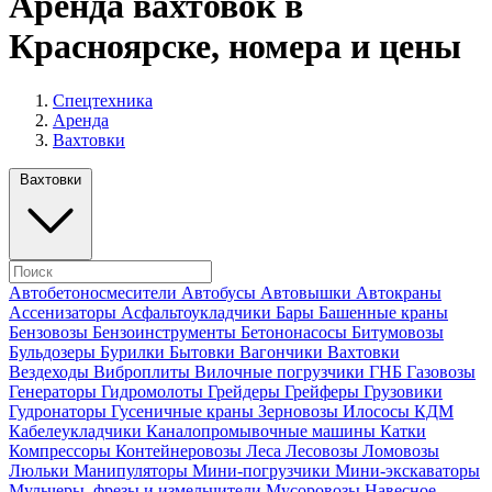
Аренда вахтовок в
Красноярске, номера и цены
Спецтехника
Аренда
Вахтовки
Вахтовки
Автобетоносмесители
Автобусы
Автовышки
Автокраны
Ассенизаторы
Асфальтоукладчики
Бары
Башенные краны
Бензовозы
Бензоинструменты
Бетононасосы
Битумовозы
Бульдозеры
Бурилки
Бытовки
Вагончики
Вахтовки
Вездеходы
Виброплиты
Вилочные погрузчики
ГНБ
Газовозы
Генераторы
Гидромолоты
Грейдеры
Грейферы
Грузовики
Гудронаторы
Гусеничные краны
Зерновозы
Илососы
КДМ
Кабелеукладчики
Каналопромывочные машины
Катки
Компрессоры
Контейнеровозы
Леса
Лесовозы
Ломовозы
Люльки
Манипуляторы
Мини-погрузчики
Мини-экскаваторы
Мульчеры, фрезы и измельчители
Мусоровозы
Навесное