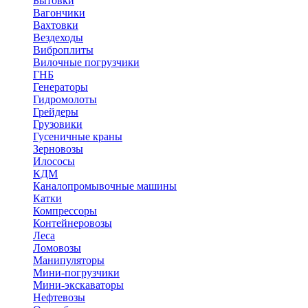
Бытовки
Вагончики
Вахтовки
Вездеходы
Виброплиты
Вилочные погрузчики
ГНБ
Генераторы
Гидромолоты
Грейдеры
Грузовики
Гусеничные краны
Зерновозы
Илососы
КДМ
Каналопромывочные машины
Катки
Компрессоры
Контейнеровозы
Леса
Ломовозы
Манипуляторы
Мини-погрузчики
Мини-экскаваторы
Нефтевозы